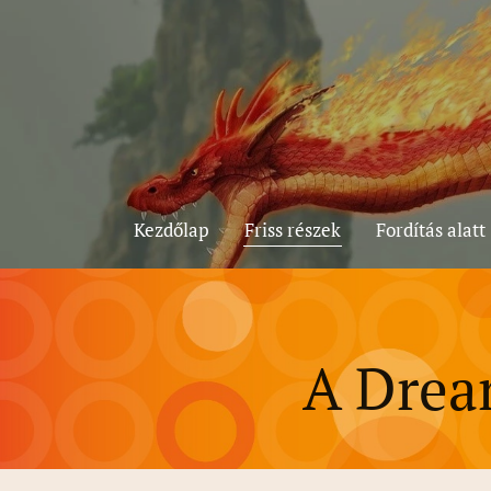
Kezdőlap
Friss részek
Fordítás alatt
A Drea