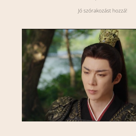
Jó szórakozást hozzá!