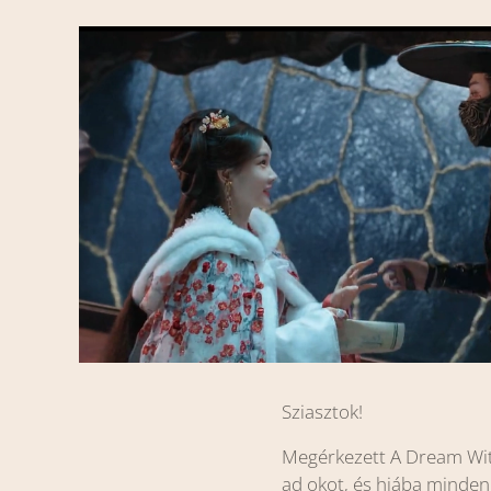
Sziasztok!
Megérkezett A Dream With
ad okot, és hiába minden