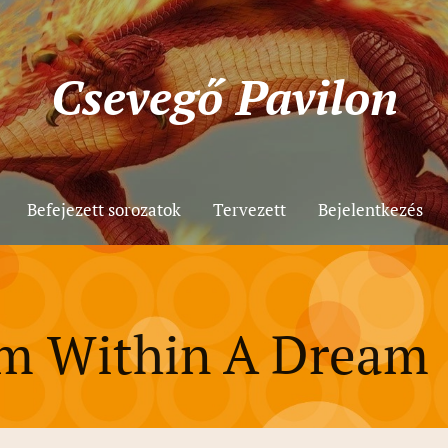
Csevegő
Pavilon
Befejezett sorozatok
Tervezett
Bejelentkezés
m Within A Dream 1