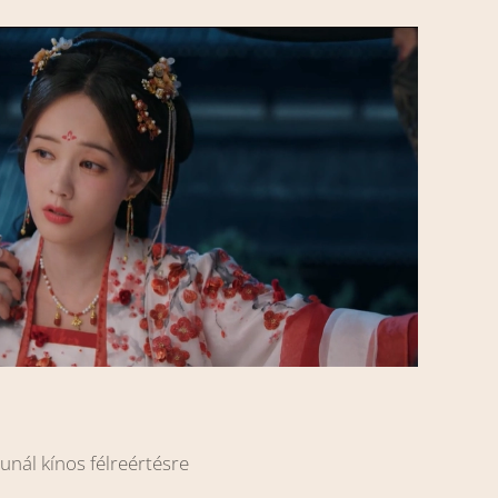
unál kínos félreértésre