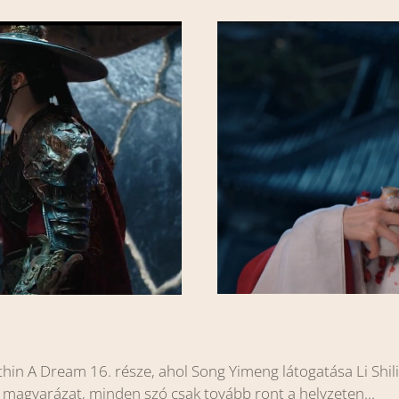
in A Dream 16. része, ahol Song Yimeng látogatása Li Shili
 magyarázat, minden szó csak tovább ront a helyzeten...