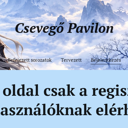
Csevegő
Pavilon
Befejezett sorozatok
Tervezett
Bejelentkezés
 oldal csak a regis
használóknak elér