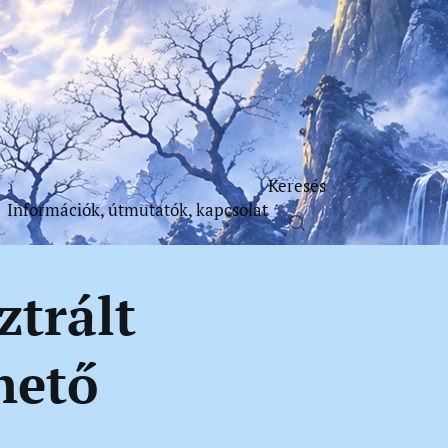
Keresés
Információk, útmutatók, kapcsolat
ztrált
hető