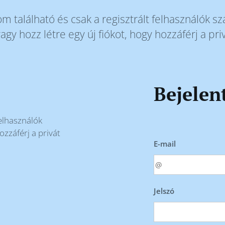
om található és csak a regisztrált felhasználók s
agy hozz létre egy új fiókot, hogy hozzáférj a pr
Bejelen
felhasználók
ozzáférj a privát
E-mail
Jelszó