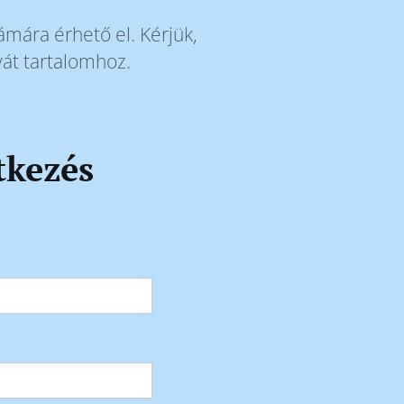
zámára érhető el. Kérjük,
ivát tartalomhoz.
tkezés