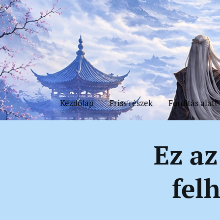
Kezdőlap
Friss részek
Fordítás alatt
Ez az
fel