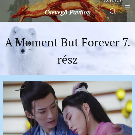
Csevegő
Pavilon
A Moment But Forever 7.
rész