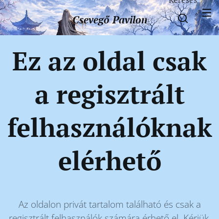
Csevegő
Pavilon
Ez az oldal csak
a regisztrált
felhasználóknak
elérhető
Az oldalon privát tartalom található és csak a
regisztrált felhasználók számára érhető el. Kérjük,