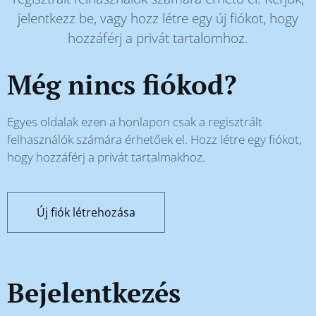
jelentkezz be, vagy hozz létre egy új fiókot, hogy
hozzáférj a privát tartalomhoz.
Még nincs fiókod?
Egyes oldalak ezen a honlapon csak a regisztrált
felhasználók számára érhetőek el. Hozz létre egy fiókot,
hogy hozzáférj a privát tartalmakhoz.
Új fiók létrehozása
Bejelentkezés