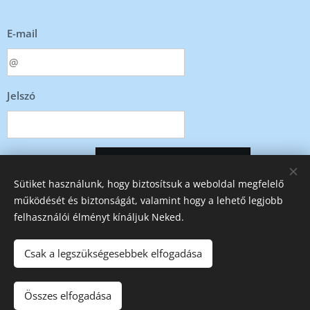
E-mail
Jelszó
Bejelentkezés
Sütiket használunk, hogy biztosítsuk a weboldal megfelelő
működését és biztonságát, valamint hogy a lehető legjobb
Elfelejtetted jelszavad?
felhasználói élményt kínáljuk Neked.
Csak a legszükségesebbek elfogadása
Csevegő Pavilon © Minden jog fenntartva 2023
Összes elfogadása
Jó szórakozást!
Sütik