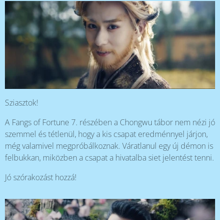
Sziasztok!
A Fangs of Fortune 7. részében a Chongwu tábor nem nézi jó
szemmel és tétlenül, hogy a kis csapat eredménnyel járjon,
még valamivel megpróbálkoznak. Váratlanul egy új démon is
felbukkan, miközben a csapat a hivatalba siet jelentést tenni.
Jó szórakozást hozzá!