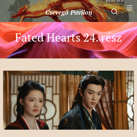
Csevegő
Pavilon
Fated Hearts 24. rész