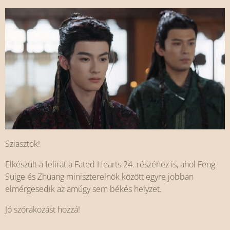
Sziasztok!
Elkészült a felirat a Fated Hearts 24. részéhez is, ahol Feng
Suige és Zhuang miniszterelnök között egyre jobban
elmérgesedik az amúgy sem békés helyzet.
Jó szórakozást hozzá!