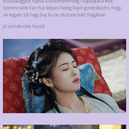
bosszúvágytól hajtva a türelmetlenség csapdájába esik.
Szerencsére Fan Yue képes hideg fejjel gondolkodni, hogy
ne legyen túl nagy baj és ne okozzon kárt magában.
Jó szórakozást hozzá!