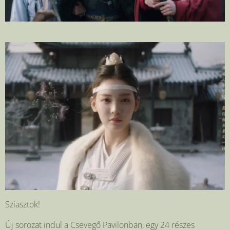
Sziasztok!
Új sorozat indul a Csevegő Pavilonban, egy 24 részes