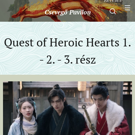
Csevegő
Pavilon
Quest of Heroic Hearts 1.
- 2. - 3. rész