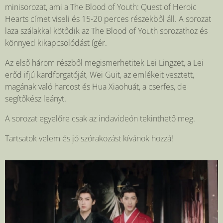
minisorozat, ami a The Blood of Youth: Quest of Heroic
Hearts címet viseli és 15-20 perces részekből áll. A sorozat
laza szálakkal kötődik az The Blood of Youth sorozathoz és
könnyed kikapcsolódást ígér.
Az első három részből megismerhetitek Lei Lingzet, a Lei
erőd ifjú kardforgatóját, Wei Guit, az emlékeit vesztett,
magának való harcost és Hua Xiaohuát, a cserfes, de
segítőkész leányt.
A sorozat egyelőre csak az indavideón tekinthető meg.
Tartsatok velem és jó szórakozást kívánok hozzá!