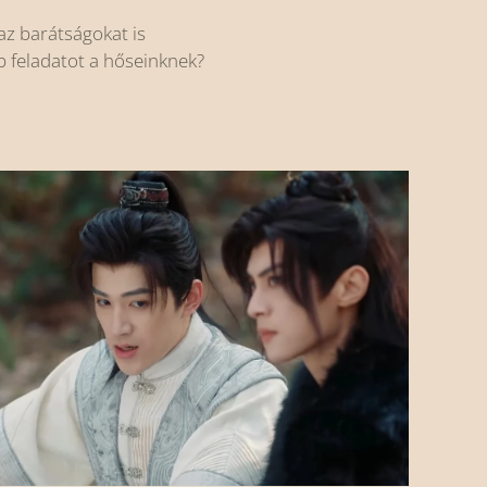
gaz barátságokat is
b feladatot a hőseinknek?