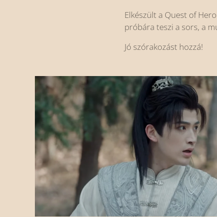
Elkészült a Quest of Hero
próbára teszi a sors, a 
Jó szórakozást hozzá!