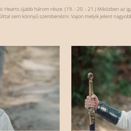
ic Hearts újabb három része. (19. - 20. - 21.) Miközben az i
múlttal sem könnyű szembenézni. Vajon melyik jelent nagyob