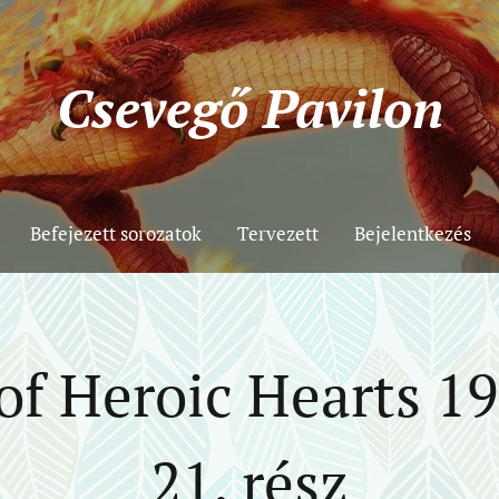
Csevegő
Pavilon
Befejezett sorozatok
Tervezett
Bejelentkezés
f Heroic Hearts 19.
21. rész