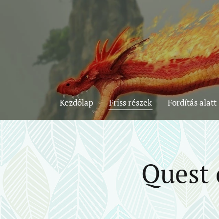
Kezdőlap
Friss részek
Fordítás alatt
Quest o