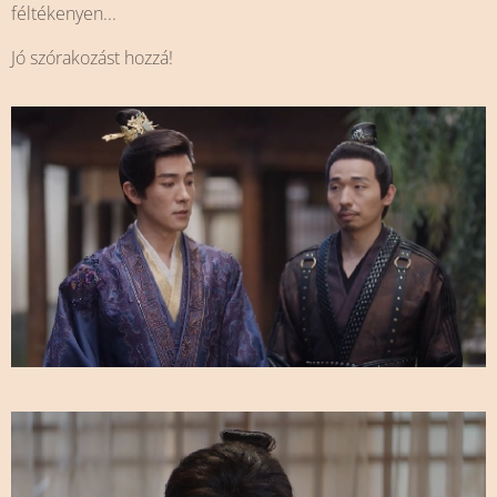
féltékenyen...
Jó szórakozást hozzá!