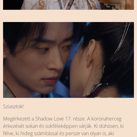
Sziasztok!
Megérkezett a Shadow Love 17. része. A koronaherceg
érkezését sokan és sokféleképpen várják. Ki dühösen, ki
félve, ki hideg számítással és persze van olyan is, aki