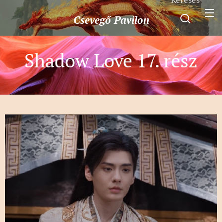
Csevegő
Pavilon
Shadow Love 17. rész