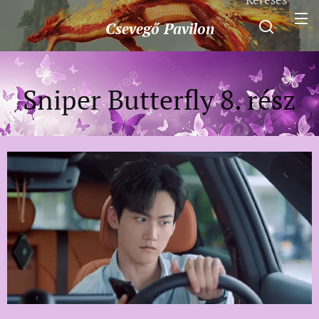
Csevegő
Pavilon
Sniper Butterfly 8. rész