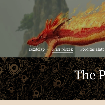
Kezdőlap
Friss részek
Fordítás alatt
The P