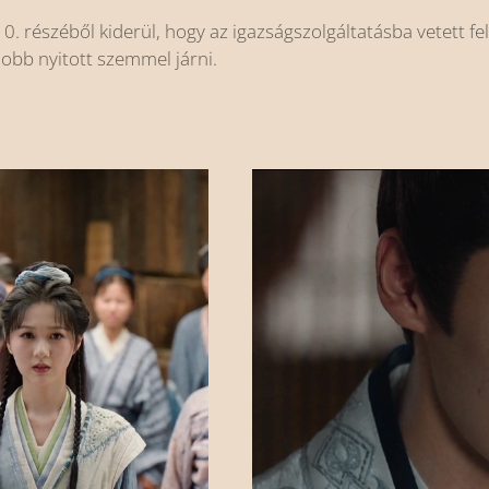
0. részéből kiderül, hogy az igazságszolgáltatásba vetett fel
obb nyitott szemmel járni.