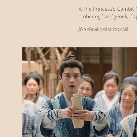
A The Princess's Gambit 1
ember egészségének, és j
Jó szórakozást hozzá!