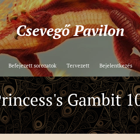
Csevegő
Pavilon
Befejezett sorozatok
Tervezett
Bejelentkezés
rincess's Gambit 10