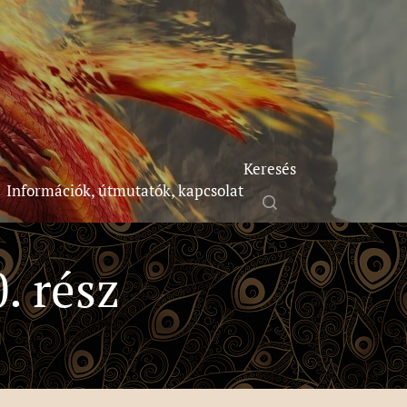
Keresés
Információk, útmutatók, kapcsolat
. rész