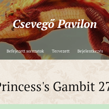
Csevegő
Pavilon
Befejezett sorozatok
Tervezett
Bejelentkezés
rincess's Gambit 27