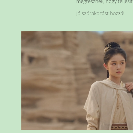
megtesznek, hogy teljesít
Jó szórakozást hozzá!