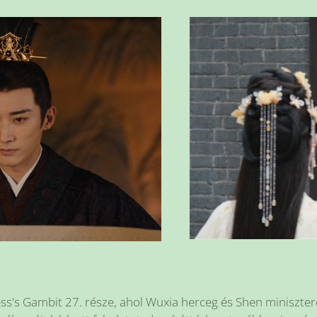
ss's Gambit 27. része, ahol Wuxia herceg és Shen miniszte