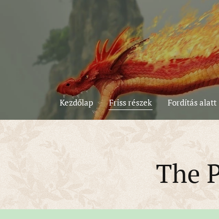
Kezdőlap
Friss részek
Fordítás alatt
The P