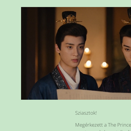
Sziasztok!
Megérkezett a The Prince