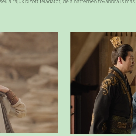
sék a rájuk bízott feladatot, de a háttérben továbbra is má